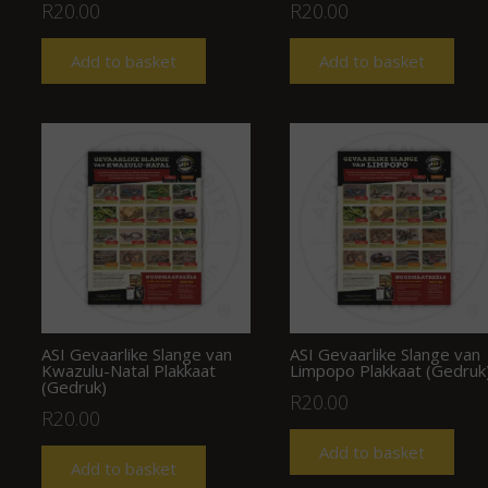
R
20.00
R
20.00
Add to basket
Add to basket
ASI Gevaarlike Slange van
ASI Gevaarlike Slange van
Kwazulu-Natal Plakkaat
Limpopo Plakkaat (Gedruk
(Gedruk)
R
20.00
R
20.00
Add to basket
Add to basket