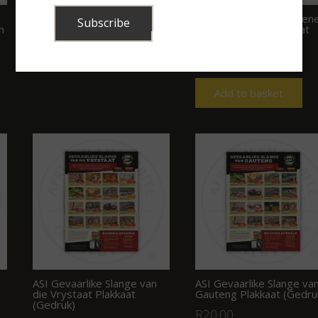
ASI Algemene Skerpioen
n
van Suid-Africa Plakkaat
(Gedruk)
R
20.00
Add to basket
ASI Gevaarlike Slange van
ASI Gevaarlike Slange va
die Vrystaat Plakkaat
Gauteng Plakkaat (Gedru
(Gedruk)
R
20.00