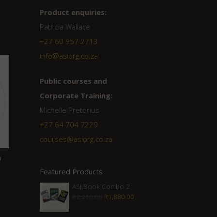
Product enquiries:
Patricia Wallace
+27 60 957 2713
info@asiorg.co.za
Public courses and
Corporate Training:
Michelle Pretorius
+27 ‭64 704 7229
courses@asiorg.co.za
n
Featured Products
ASI Book Combo 2
Original
Current
R
2,210.00
R
1,880.00
price
price