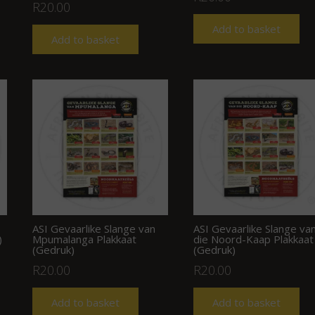
R
20.00
Add to basket
Add to basket
ASI Gevaarlike Slange van
ASI Gevaarlike Slange va
)
Mpumalanga Plakkaat
die Noord-Kaap Plakkaat
(Gedruk)
(Gedruk)
R
20.00
R
20.00
Add to basket
Add to basket