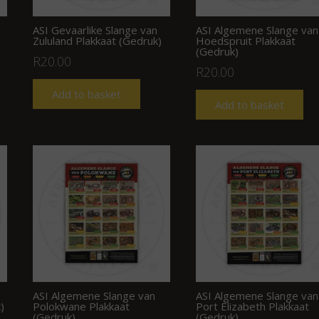
ASI Gevaarlike Slange van
ASI Algemene Slange van
Zululand Plakkaat (Gedruk)
Hoedspruit Plakkaat
(Gedruk)
R
20.00
R
20.00
Add to basket
Add to basket
ASI Algemene Slange van
ASI Algemene Slange van
)
Polokwane Plakkaat
Port Elizabeth Plakkaat
(Gedruk)
(Gedruk)