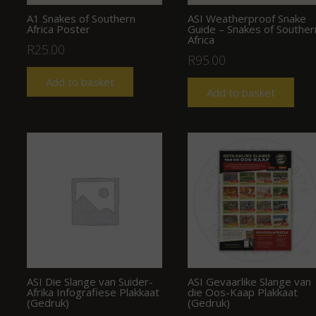
A1 Snakes of Southern
ASI Weatherproof Snake
Africa Poster
Guide – Snakes of Souther
Africa
R
25.00
R
95.00
Add to basket
Add to basket
ASI Die Slange van Suider-
ASI Gevaarlike Slange van
Afrika Infografiese Plakkaat
die Oos-Kaap Plakkaat
(Gedruk)
(Gedruk)