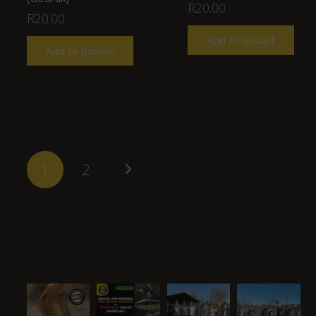
R
20.00
R
20.00
Add to basket
Add to basket
Posts
navigation
1
2