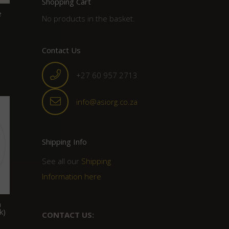
Shopping Cart
e
No products in the basket.
Contact Us
+27 60 957 2713
info@asiorg.co.za
Shipping Info
See all our
Shipping
Information here
n
k)
CONTACT US: