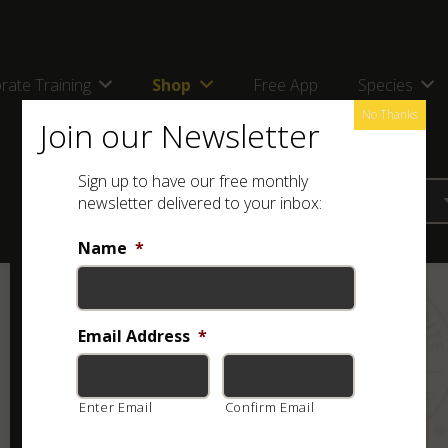
rate Training
Shop
Free App
Species
No Thanks
Join our Newsletter
Sign up to have our free monthly
newsletter delivered to your inbox:
Name
*
ASI Premiers soins en case
de morsure de serpent
(imprimé)
Email Address
*
R
20.00
Add to basket
Enter Email
Confirm Email