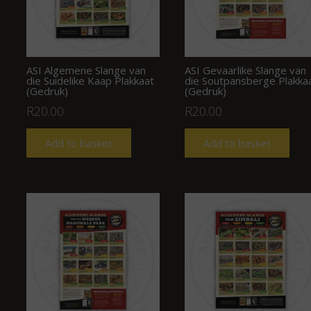
ASI Algemene Slange van
ASI Gevaarlike Slange van
die Suidelike Kaap Plakkaat
die Soutpansberge Plakka
(Gedruk)
(Gedruk)
R
20.00
R
20.00
Add to basket
Add to basket