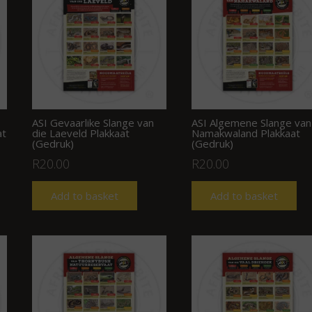
ASI Gevaarlike Slange van
ASI Algemene Slange van
at
die Laeveld Plakkaat
Namakwaland Plakkaat
(Gedruk)
(Gedruk)
R
20.00
R
20.00
Add to basket
Add to basket