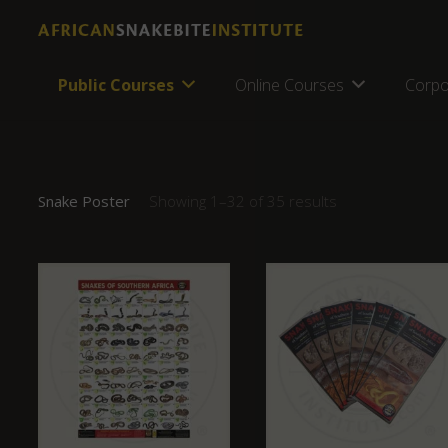
Public Courses
Online Courses
Corpo
Snake Poster
Showing 1–32 of 35 results