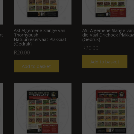
ASI Algemene Slange van
ASI Algemene Slange van
at
Thornybush
die Vaal Driehoek Plakkaa
Natuurreservaat Plakkaat
(Gedruk)
(Gedruk)
R
20.00
R
20.00
Add to basket
Add to basket